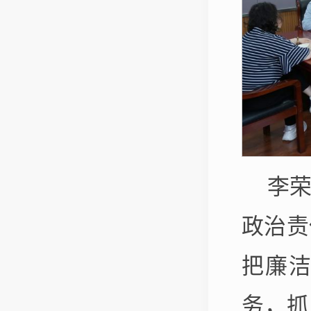
李
政治责
把廉
务，抓